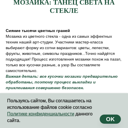
МОЗАИКА: ТАНЕЦ СВЕТА НА
СТЕКЛЕ
Сияние тысячи цветных граней
Мозаика из цветного стекла - одна из самых эффектных
техник нашей арт-студии. Участники мастер-класса
выбирают форму из сотни вариантов: цветы, лепестки,
фрукты, животные, символы праздников...Точно найдётся
подходящая! Процесс изготовления мозаики похож на паззл,
только все кусочки разные, а узор Вы составляете
самостоятельно.
Важная деталь: все кусочки мозаики предварительно
обработаны, поэтому процесс выкладки и
приклеивания совершенно безопасен.
Почему это работает: цифры и факты
Пользуясь сайтом, Вы соглашаетесь на
Согласно
мета-исследованию «JAMA Network Open» 2024
использование файлов cookie согласно
года
, именно визуальная арт-терапия улучшает качество
Политике конфиденциальности
данного
жизни в 18% случаев, снижая уровень тревожности.
OK
сайта.