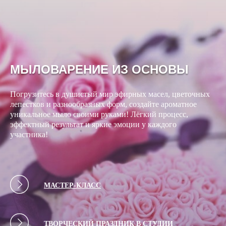
МЫЛОВАРЕНИЕ ИЗ ОСНОВЫ
Погрузитесь в душистый мир эфирных масел, цветочных
лепестков и разнообразных форм, создайте ароматное
уникальное мыло своими руками! Лёгкий процесс,
эффектный результат и яркие эмоции у каждого
участника!
МАСТЕР-КЛАСС
ТВОРЧЕСКИЙ ПРАЗДНИК В СТУДИИ