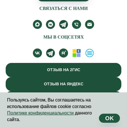
СВЯЗАТЬСЯ С НАМИ
МЫ В СОЦСЕТЯХ
ОТЗЫВ НА 2ГИС
ОТЗЫВ НА ЯНДЕКС
ОТЗЫВ ВК
Пользуясь сайтом, Вы соглашаетесь на
использование файлов cookie согласно
СПБ, УЛ. ГОРОХОВАЯ, ДОМ 55У.
Политике конфиденциальности
данного
Мартовский заяц на связи!
КОД ВОРОТ В АРКЕ - 5865B.
OK
сайта.
ТЕЛЕФОН СТУДИИ:
+7(963)-328-37-18
КОРПОРАТИВНЫЕ КЛИЕНТЫ, СОТРУДНИЧЕСТВО: